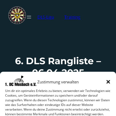
DLS-Liga
Training
6. DLS Rangliste –
06.04.2025
Zustimmung verwalten
24. März 2025
Allgemein
Um dir ein optimales Erlebnis zu bieten, verwenden wir Technologien wie
Cookies, um Geräteinformationen zu speichern und/oder darauf
zuzugreifen. Wenn du diesen Technologien zustimmst, können wir Daten
wie das Surfverhalten oder eindeutige IDs auf dieser Website
verarbeiten. Wenn du deine Zustimmung nicht erteilst oder zurückziehst,
können bestimmte Merkmale und Funktionen beeinträchtigt werden.