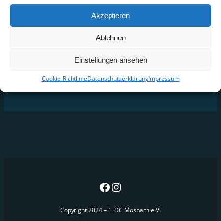
Ausschreibung-6.-RLT-DC-Mosbach-Einzel
Akzeptieren
Voranmeldung
Ablehnen
Einstellungen ansehen
Cookie-Richtlinie
Datenschutzerklärung
Impressum
Copyright 2024 – 1. DC Mosbach e.V.